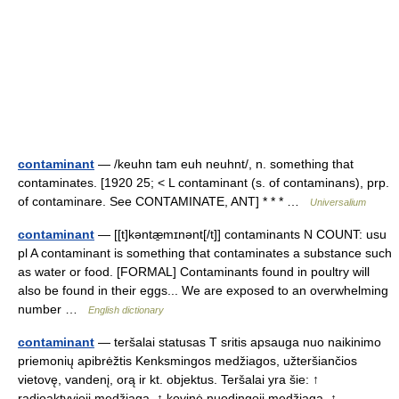
contaminant
— /keuhn tam euh neuhnt/, n. something that
contaminates. [1920 25; < L contaminant (s. of contaminans), prp.
of contaminare. See CONTAMINATE, ANT] * * * …
Universalium
contaminant
— [[t]kəntæ̱mɪnənt[/t]] contaminants N COUNT: usu
pl A contaminant is something that contaminates a substance such
as water or food. [FORMAL] Contaminants found in poultry will
also be found in their eggs... We are exposed to an overwhelming
number …
English dictionary
contaminant
— teršalai statusas T sritis apsauga nuo naikinimo
priemonių apibrėžtis Kenksmingos medžiagos, užteršiančios
vietovę, vandenį, orą ir kt. objektus. Teršalai yra šie: ↑
radioaktyvioji medžiaga, ↑ kovinė nuodingoji medžiaga, ↑