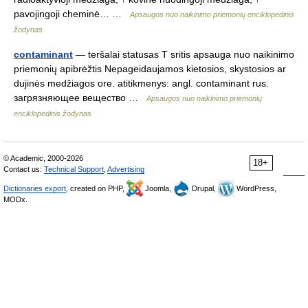
pavojingoji cheminė… …
Apsaugos nuo naikinimo priemonių enciklopedinis
žodynas
contaminant
— teršalai statusas T sritis apsauga nuo naikinimo
priemonių apibrėžtis Nepageidaujamos kietosios, skystosios ar
dujinės medžiagos ore. atitikmenys: angl. contaminant rus.
загрязняющее вещество …
Apsaugos nuo naikinimo priemonių
enciklopedinis žodynas
© Academic, 2000-2026
18+
Contact us:
Technical Support
,
Advertising
Dictionaries export
, created on PHP,
Joomla,
Drupal,
WordPress,
MODx.