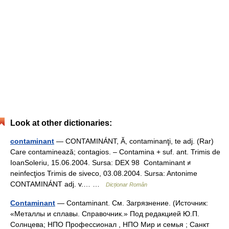
Look at other dictionaries:
contaminant
— CONTAMINÁNT, Ă, contaminanţi, te adj. (Rar)
Care contaminează; contagios. – Contamina + suf. ant. Trimis de
IoanSoleriu, 15.06.2004. Sursa: DEX 98 Contaminant ≠
neinfecţios Trimis de siveco, 03.08.2004. Sursa: Antonime
CONTAMINÁNT adj. v.… …
Dicționar Român
Contaminant
— Contaminant. См. Загрязнение. (Источник:
«Металлы и сплавы. Справочник.» Под редакцией Ю.П.
Солнцева; НПО Профессионал , НПО Мир и семья ; Санкт