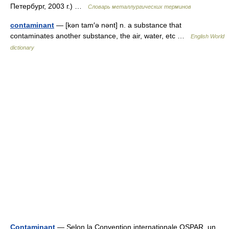
Петербург, 2003 г.) …
Словарь металлургических терминов
contaminant
— [kən tam′ə nənt] n. a substance that
contaminates another substance, the air, water, etc …
English World
dictionary
Contaminant
— Selon la Convention internationale OSPAR, un