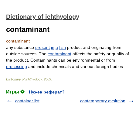
Dictionary of ichthyology
contaminant
contaminant
any substance
present
in
a
fish
product and originating from
outside sources. The
contaminant
affects the safety or quality of
the product. Contaminants can be environmental or from
processing
and include chemicals and various foreign bodies
Dictionary of ichthyology
.
2009
.
Игры ⚽
Нужен реферат?
container list
contemporary evolution