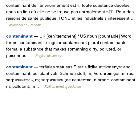
contaminant de l environnement est « Toute substance décelée
dans un lieu où elle ne se trouve pas normalement »[1]. Pour des
raisons de santé publique, l ONU et les industriels s intéressent …
Wikipédia en Français
contaminant
— UK [kənˈtæmɪnənt] / US noun [countable] Word
forms contaminant : singular contaminant plural contaminants
formal a substance that makes something dirty, polluted, or
poisonous …
English dictionary
contaminant
— teršalas statusas T sritis fizika atitikmenys: angl.
contaminant; pollutant vok. Schmutzstoff, m; Verunreiniger, m rus.
загрязнитель, m; загрязняющее вещество, n pranc. contaminant,
m; pollutant, m …
Fizikos terminų žodynas